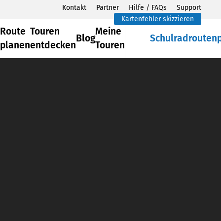
Kontakt
Partner
Hilfe / FAQs
Support
Kartenfehler skizzieren
Route
Touren
Meine
Blog
Schulradrouten
planen
entdecken
Touren