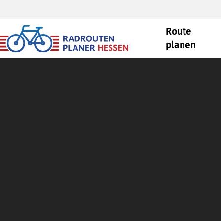
Route
planen