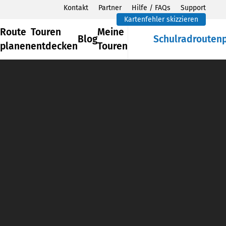
Kontakt
Partner
Hilfe / FAQs
Support
Kartenfehler skizzieren
Route
Touren
Meine
Blog
Schulradrouten
planen
entdecken
Touren