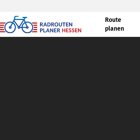
Route
planen