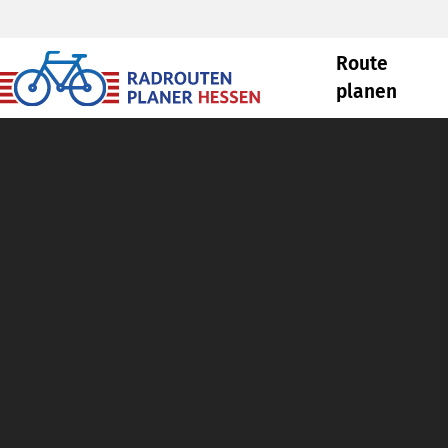
Route
planen