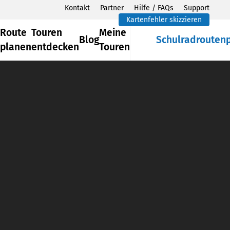
Kontakt
Partner
Hilfe / FAQs
Support
Kartenfehler skizzieren
Route
Touren
Meine
Blog
Schulradrouten
planen
entdecken
Touren