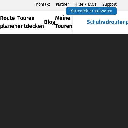
Kontakt
Partner
Hilfe / FAQs
Support
Kartenfehler skizzieren
Route
Touren
Meine
Blog
Schulradrouten
planen
entdecken
Touren