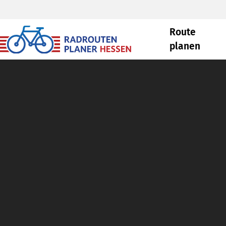
Route
planen