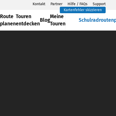
Kontakt
Partner
Hilfe / FAQs
Support
Kartenfehler skizzieren
Route
Touren
Meine
Blog
Schulradrouten
planen
entdecken
Touren