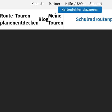
Kontakt
Partner
Hilfe / FAQs
Support
Kartenfehler skizzieren
Route
Touren
Meine
Blog
Schulradrouten
planen
entdecken
Touren