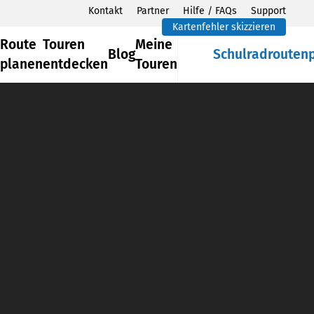
Kontakt
Partner
Hilfe / FAQs
Support
Kartenfehler skizzieren
Route
Touren
Meine
Blog
Schulradrouten
planen
entdecken
Touren