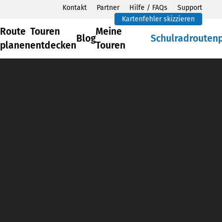
Kontakt
Partner
Hilfe / FAQs
Support
Kartenfehler skizzieren
Route
Touren
Meine
Blog
Schulradrouten
planen
entdecken
Touren