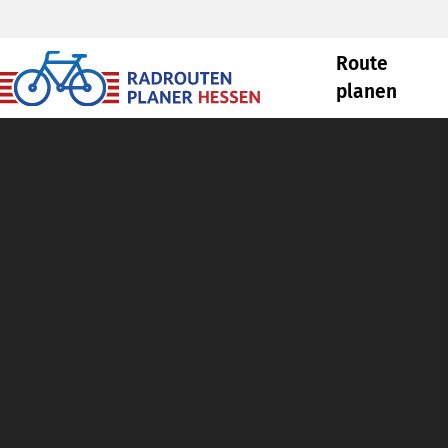
Route
planen