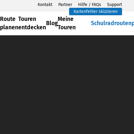
Kontakt
Partner
Hilfe / FAQs
Support
Kartenfehler skizzieren
Route
Touren
Meine
Blog
Schulradrouten
planen
entdecken
Touren