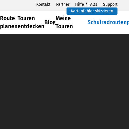
Kontakt
Partner
Hilfe / FAQs
Support
Kartenfehler skizzieren
Route
Touren
Meine
Blog
Schulradrouten
planen
entdecken
Touren