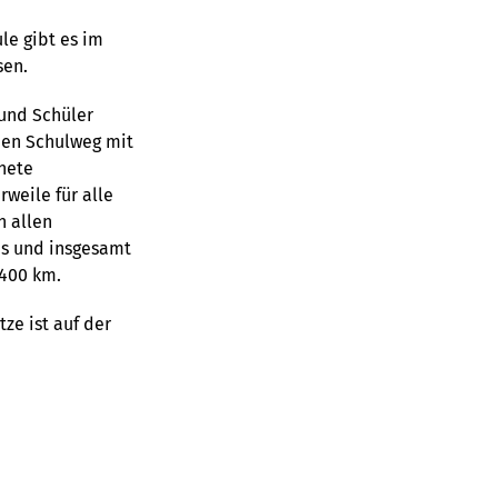
le gibt es im
sen
.
und Schüler
den Schulweg mit
nete
rweile für alle
n allen
ns und insgesamt
.400 km.
ze ist auf der