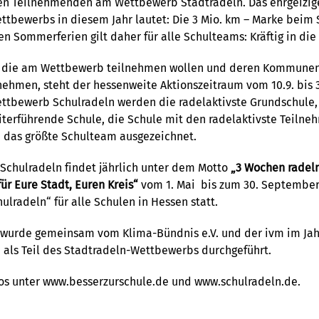
hen Teilnehmenden am Wettbewerb Stadtradeln. Das ehrgeizige
tbewerbs in diesem Jahr lautet: Die 3 Mio. km – Marke beim 
n Sommerferien gilt daher für alle Schulteams: Kräftig in die
n, die am Wettbewerb teilnehmen wollen und deren Kommunen
nehmen, steht der hessenweite Aktionszeitraum vom 10.9. bis 3
ettbewerb Schulradeln werden die radelaktivste Grundschule,
iterführende Schule, die Schule mit den radelaktivste Teiln
 das größte Schulteam ausgezeichnet.
Schulradeln findet jährlich unter dem Motto
„3 Wochen radeln
für Eure Stadt, Euren Kreis“
vom 1. Mai bis zum 30. Septembe
lradeln“ für alle Schulen in Hessen statt.
wurde gemeinsam vom Klima-Bündnis e.V. und der ivm im Jah
 als Teil des Stadtradeln-Wettbewerbs durchgeführt.
fos unter
www.besserzurschule.de
und
www.schulradeln.de
.