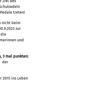
 Ziel des
Schulradeln
 Pedale treten!
 nicht beim
0.9.2023 zur
 die
ehmerinnen und
, 3 mal punkten:
r der
r 2015 ins Leben