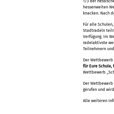
1/3 der hessisc
hessenweiten Wet
knacken. Nach de
Für alle Schule
Stadtradeln teil
Verfügung. Im W
radelaktivste we
Teilnehmern und
Der Wettbewerb 
für Eure Schule, 
Wettbewerb „Schu
Der Wettbewerb 
gerufen und wird
Alle weiteren In