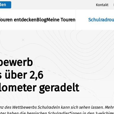
den
Kontakt
Touren entdecken
Blog
Meine Touren
Schulradro
tbewerb
 über 2,6
lometer geradelt
nz des Wettbewerbs Schulradeln kann sich sehen lassen. Mehr 
ter haben die hessischen Schulradler*innen in den 3-wöchige