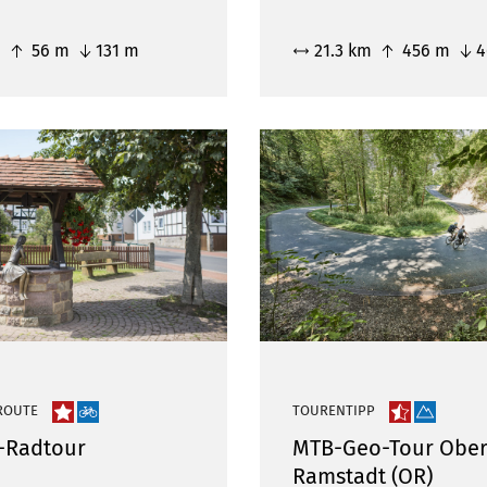
m
56 m
131 m
21.3 km
456 m
4
ROUTE
TOURENTIPP
-Radtour
MTB-Geo-Tour Ober
Ramstadt (OR)