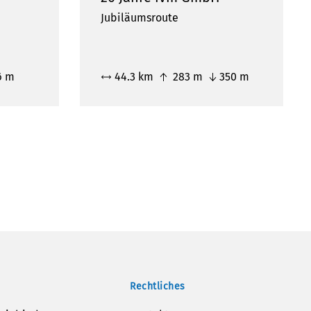
Jubiläumsroute
6 m
44.3 km
283 m
350 m
Rechtliches