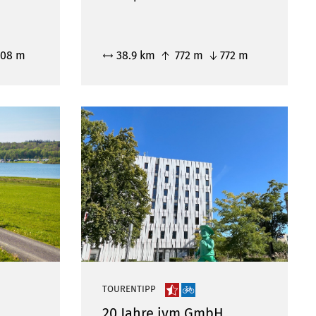
08 m
38.9 km
772 m
772 m
TOURENTIPP
20 Jahre ivm GmbH