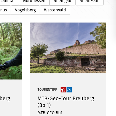
Lahntal
Nordhessen
Rheingau
RheinMain
unus
Vogelsberg
Westerwald
TOURENTIPP
berg
MTB-Geo-Tour Breuberg
(Bb 1)
MTB-GEO Bb1