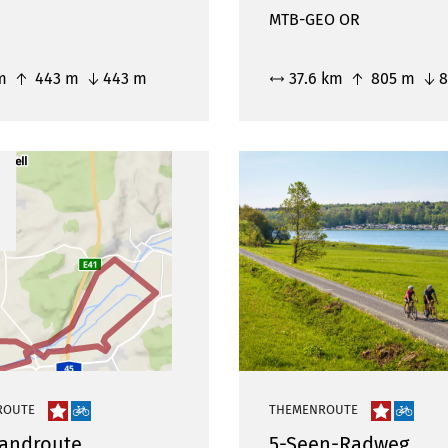
MTB-GEO OR
km
443 m
443 m
37.6 km
805 m
8
ROUTE
THEMENROUTE
androute
5-Seen-Radweg