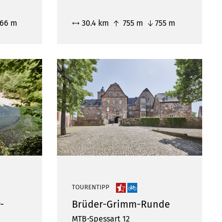
66 m
30.4 km
755 m
755 m
TOURENTIPP
-
Brüder-Grimm-Runde
MTB-Spessart 12