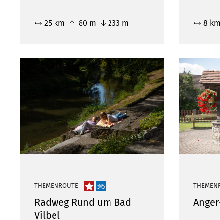
25 km
80 m
233 m
8 k
THEMENROUTE
THEMEN
Radweg Rund um Bad
Anger
Vilbel