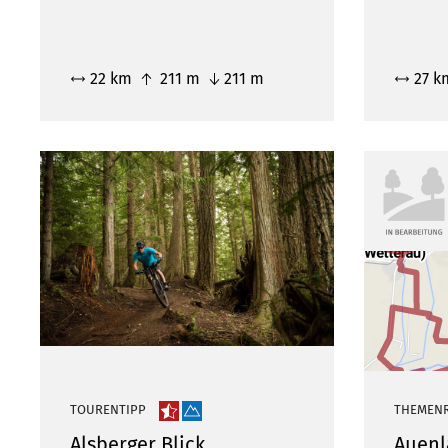
22 km
211 m
211 m
27 
TOURENTIPP
THEMEN
Alsberger Blick
Auenl