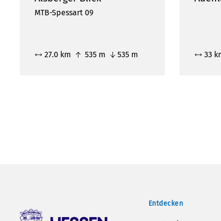
MTB-Spessart 09
27.0 km
535 m
535 m
33 
Entdecken