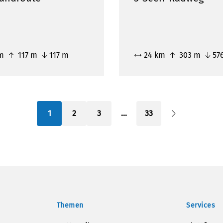
km
117 m
117 m
24 km
303 m
57
1
2
3
…
33
Themen
Services