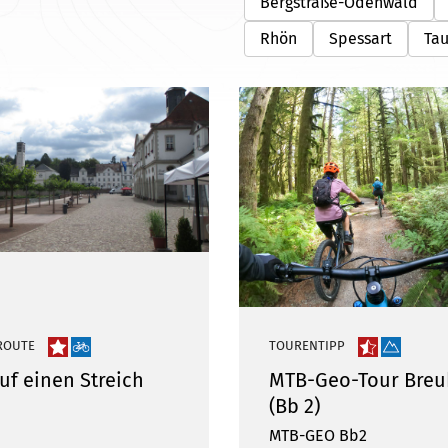
Bergstraße-Odenwald
Rhön
Spessart
Ta
ROUTE
TOURENTIPP
uf einen Streich
MTB-Geo-Tour Breu
(Bb 2)
MTB-GEO Bb2