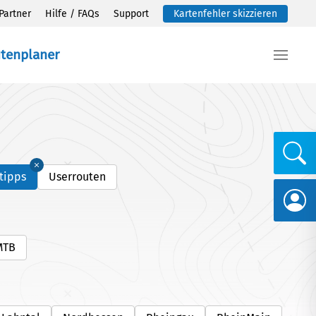
Partner
Hilfe / FAQs
Support
Kartenfehler skizzieren
utenplaner
tipps
Userrouten
MTB