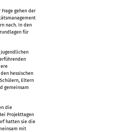
 Frage gehen der
litätsmanagement
rn nach. In den
rundlagen für
d Jugendlichen
terführenden
dere
 den hessischen
Schülern, Eltern
und gemeinsam
en die
Bei Projekttagen
f hatten sie die
emeinsam mit