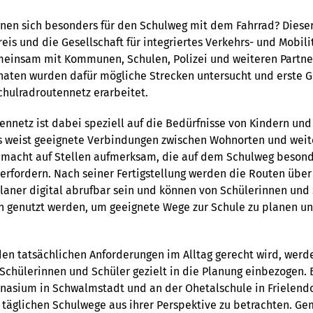
nen sich besonders für den Schulweg mit dem Fahrrad? Dieser
is und die Gesellschaft für integriertes Verkehrs- und Mobi
meinsam mit Kommunen, Schulen, Polizei und weiteren Partne
aten wurden dafür mögliche Strecken untersucht und erste G
chulradroutennetz erarbeitet.
ennetz ist dabei speziell auf die Bedürfnisse von Kindern un
Es weist geeignete Verbindungen zwischen Wohnorten und wei
 macht auf Stellen aufmerksam, die auf dem Schulweg beson
rfordern. Nach seiner Fertigstellung werden die Routen über
aner digital abrufbar sein und können von Schülerinnen und 
en genutzt werden, um geeignete Wege zur Schule zu planen 
en tatsächlichen Anforderungen im Alltag gerecht wird, werd
Schülerinnen und Schüler gezielt in die Planung einbezogen. 
sium in Schwalmstadt und an der Ohetalschule in Frielendor
e täglichen Schulwege aus ihrer Perspektive zu betrachten. G