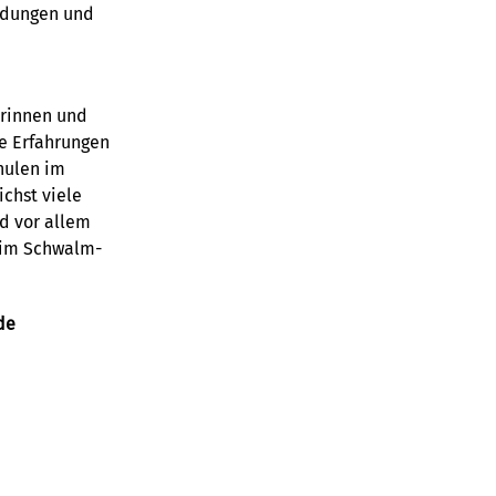
indungen und
erinnen und
re Erfahrungen
hulen im
chst viele
nd vor allem
 im Schwalm-
de