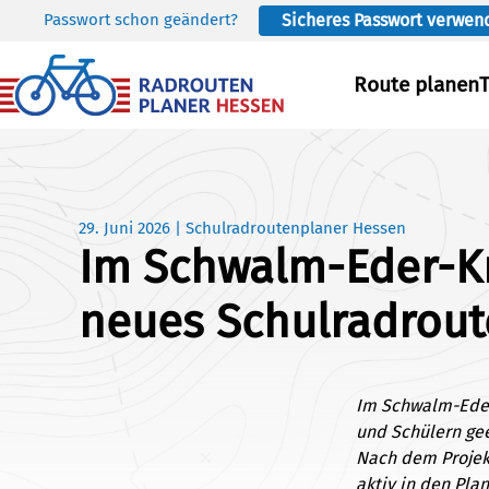
Passwort schon geändert?
Sicheres Passwort verwen
Skip to main content
Route planen
29. Juni 2026
|
Schulradroutenplaner Hessen
Im Schwalm-Eder-Kr
neues Schulradrout
Im Schwalm-Eder-
und Schülern gee
Nach dem Projek
aktiv in den Pla