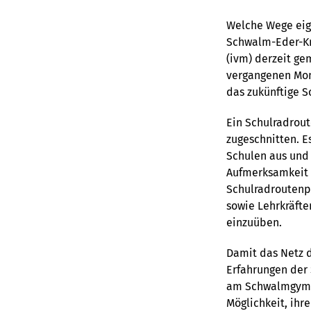
Welche Wege eig
Schwalm-Eder-Kre
(ivm) derzeit ge
vergangenen Mon
das zukünftige S
Ein Schulradrout
zugeschnitten. 
Schulen aus und
Aufmerksamkeit e
Schulradroutenpl
sowie Lehrkräft
einzuüben.
Damit das Netz d
Erfahrungen der 
am Schwalmgymna
Möglichkeit, ihr