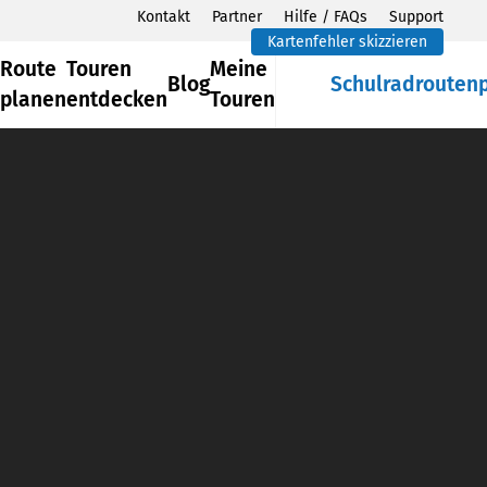
Kontakt
Partner
Hilfe / FAQs
Support
Kartenfehler skizzieren
Route
Touren
Meine
Blog
Schulradrouten
planen
entdecken
Touren