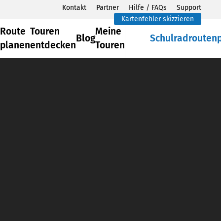
Kontakt
Partner
Hilfe / FAQs
Support
Kartenfehler skizzieren
Route
Touren
Meine
Blog
Schulradrouten
planen
entdecken
Touren