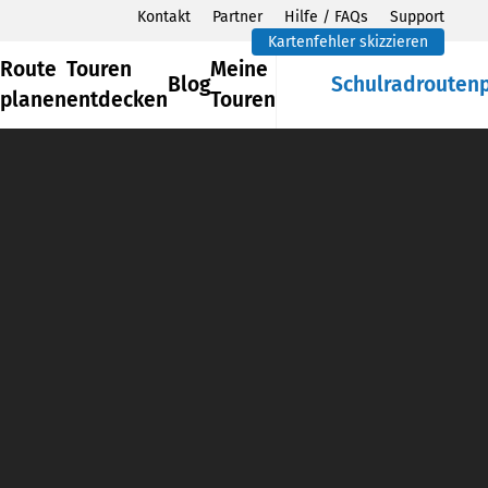
Kontakt
Partner
Hilfe / FAQs
Support
Kartenfehler skizzieren
Route
Touren
Meine
Blog
Schulradrouten
planen
entdecken
Touren