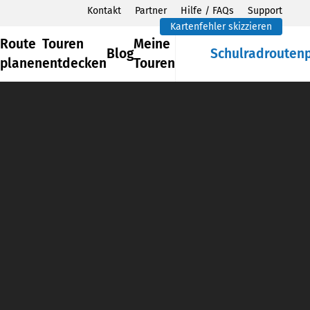
Kontakt
Partner
Hilfe / FAQs
Support
Kartenfehler skizzieren
Route
Touren
Meine
Blog
Schulradrouten
planen
entdecken
Touren