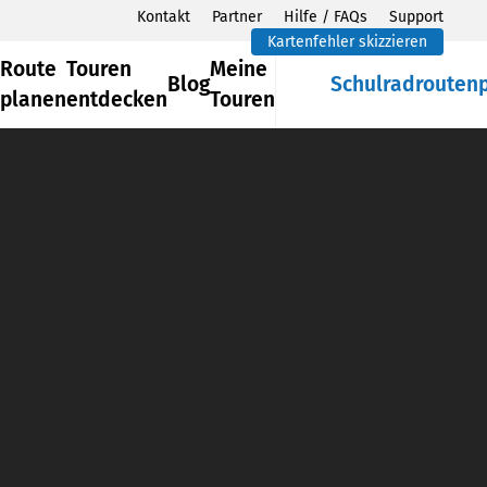
Kontakt
Partner
Hilfe / FAQs
Support
Kartenfehler skizzieren
Route
Touren
Meine
Blog
Schulradrouten
planen
entdecken
Touren