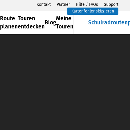
Kontakt
Partner
Hilfe / FAQs
Support
Kartenfehler skizzieren
Route
Touren
Meine
Blog
Schulradrouten
planen
entdecken
Touren