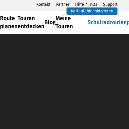
Kontakt
Partner
Hilfe / FAQs
Support
Kartenfehler skizzieren
Route
Touren
Meine
Blog
Schulradrouten
planen
entdecken
Touren