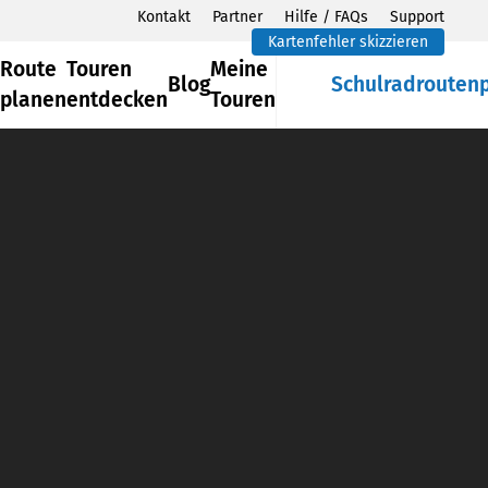
Kontakt
Partner
Hilfe / FAQs
Support
Kartenfehler skizzieren
Route
Touren
Meine
Blog
Schulradrouten
planen
entdecken
Touren