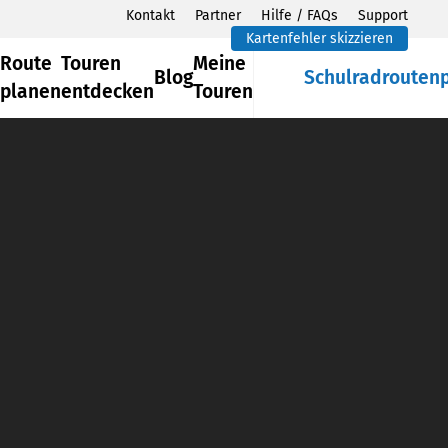
Kontakt
Partner
Hilfe / FAQs
Support
Kartenfehler skizzieren
Route
Touren
Meine
Blog
Schulradrouten
planen
entdecken
Touren