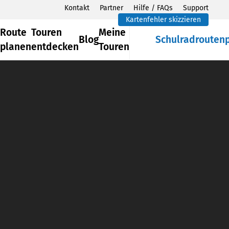
Kontakt
Partner
Hilfe / FAQs
Support
Kartenfehler skizzieren
Route
Touren
Meine
Blog
Schulradrouten
planen
entdecken
Touren