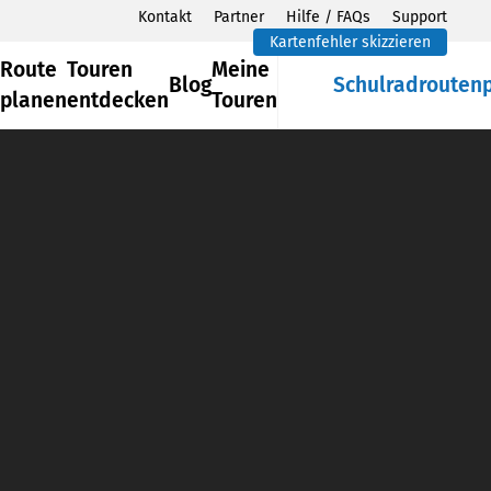
Kontakt
Partner
Hilfe / FAQs
Support
Kartenfehler skizzieren
Route
Touren
Meine
Blog
Schulradrouten
planen
entdecken
Touren