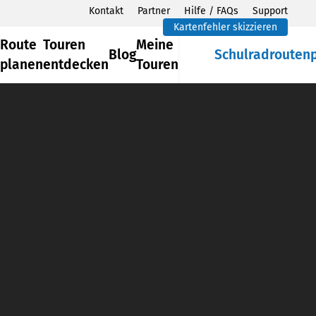
Kontakt
Partner
Hilfe / FAQs
Support
Kartenfehler skizzieren
Route
Touren
Meine
Blog
Schulradrouten
planen
entdecken
Touren