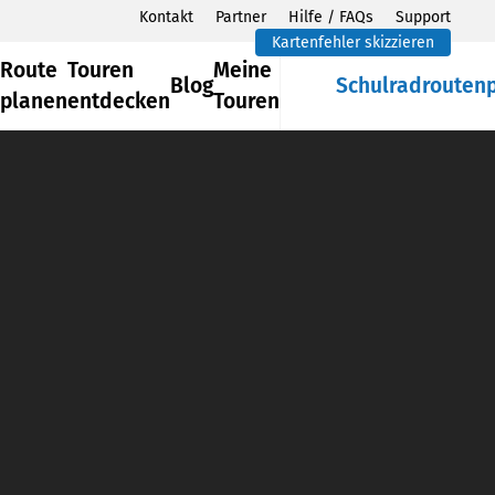
Kontakt
Partner
Hilfe / FAQs
Support
Kartenfehler skizzieren
Route
Touren
Meine
Blog
Schulradrouten
planen
entdecken
Touren