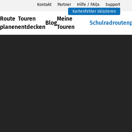
Kontakt
Partner
Hilfe / FAQs
Support
Kartenfehler skizzieren
Route
Touren
Meine
Blog
Schulradrouten
planen
entdecken
Touren