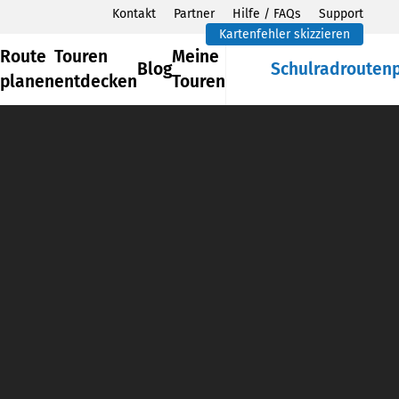
Kontakt
Partner
Hilfe / FAQs
Support
Kartenfehler skizzieren
Route
Touren
Meine
Blog
Schulradrouten
planen
entdecken
Touren