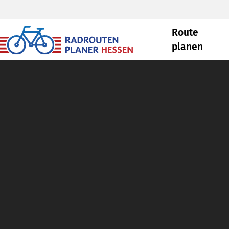
Route
planen