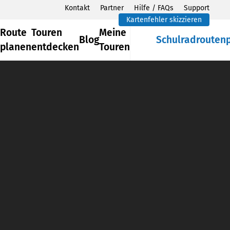
Kontakt
Partner
Hilfe / FAQs
Support
Kartenfehler skizzieren
Route
Touren
Meine
Blog
Schulradrouten
planen
entdecken
Touren