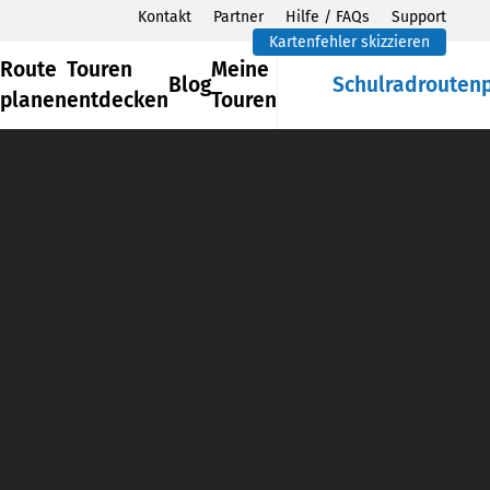
Kontakt
Partner
Hilfe / FAQs
Support
Kartenfehler skizzieren
Route
Touren
Meine
Blog
Schulradrouten
planen
entdecken
Touren