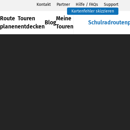
Kontakt
Partner
Hilfe / FAQs
Support
Kartenfehler skizzieren
Route
Touren
Meine
Blog
Schulradrouten
planen
entdecken
Touren