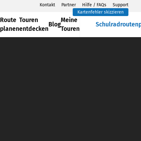
Kontakt
Partner
Hilfe / FAQs
Support
Kartenfehler skizzieren
Route
Touren
Meine
Blog
Schulradrouten
planen
entdecken
Touren