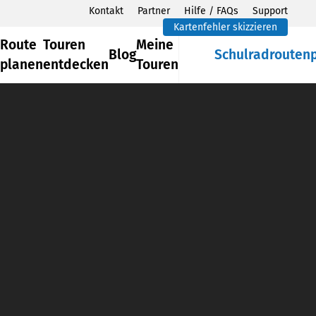
Kontakt
Partner
Hilfe / FAQs
Support
Kartenfehler skizzieren
Route
Touren
Meine
Blog
Schulradrouten
planen
entdecken
Touren