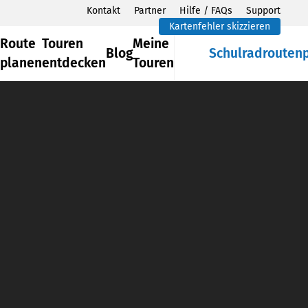
Kontakt
Partner
Hilfe / FAQs
Support
Kartenfehler skizzieren
Route
Touren
Meine
Blog
Schulradrouten
planen
entdecken
Touren