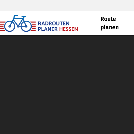
Route
planen