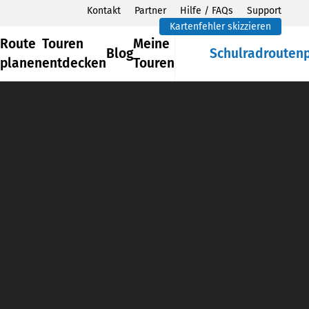
Kontakt
Partner
Hilfe / FAQs
Support
Kartenfehler skizzieren
Route
Touren
Meine
Blog
Schulradrouten
planen
entdecken
Touren