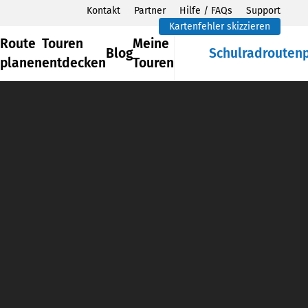
Kontakt
Partner
Hilfe / FAQs
Support
Kartenfehler skizzieren
Route
Touren
Meine
Blog
Schulradrouten
planen
entdecken
Touren