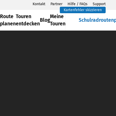
Kontakt
Partner
Hilfe / FAQs
Support
Kartenfehler skizzieren
Route
Touren
Meine
Blog
Schulradrouten
planen
entdecken
Touren