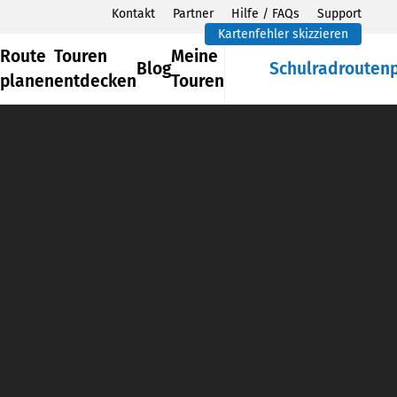
Kontakt
Partner
Hilfe / FAQs
Support
Kartenfehler skizzieren
Route
Touren
Meine
Blog
Schulradrouten
planen
entdecken
Touren