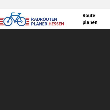
Route
planen