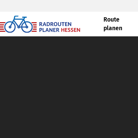
Route
planen