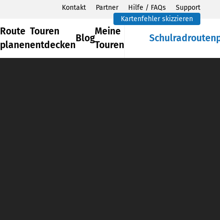
Kontakt
Partner
Hilfe / FAQs
Support
Kartenfehler skizzieren
Route
Touren
Meine
Blog
Schulradrouten
planen
entdecken
Touren