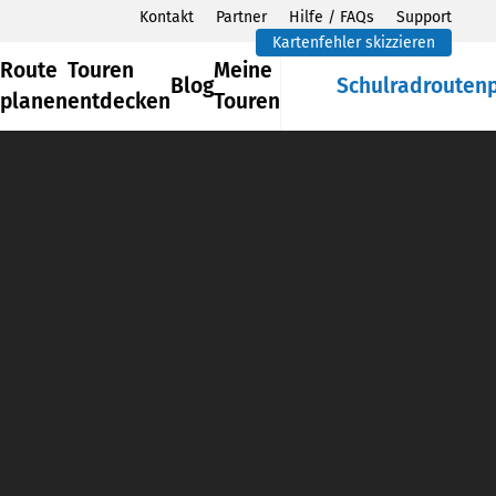
Kontakt
Partner
Hilfe / FAQs
Support
Kartenfehler skizzieren
Route
Touren
Meine
Blog
Schulradrouten
planen
entdecken
Touren