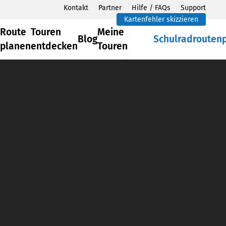
Kontakt
Partner
Hilfe / FAQs
Support
Kartenfehler skizzieren
Route
Touren
Meine
Blog
Schulradrouten
planen
entdecken
Touren